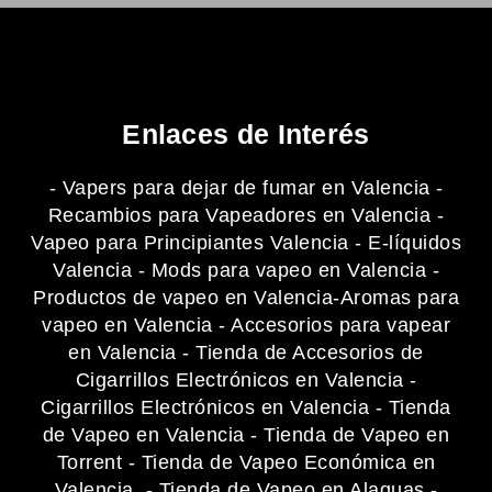
l
t
i
p
l
e
Enlaces de Interés
s
*
-
Vapers para dejar de fumar en Valencia
-
Recambios para Vapeadores en Valencia
-
Vapeo para Principiantes Valencia
-
E-líquidos
Valencia
-
Mods para vapeo en Valencia
-
Productos de vapeo en Valencia
-
Aromas para
vapeo en Valencia
-
Accesorios para vapear
en Valencia
-
Tienda de Accesorios de
Cigarrillos Electrónicos en Valencia
-
Cigarrillos Electrónicos en Valencia
-
Tienda
de Vapeo en Valencia
-
Tienda de Vapeo en
Torrent
-
Tienda de Vapeo Económica en
Valencia
-
Tienda de Vapeo en Alaquas
-