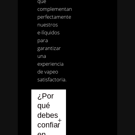
que
complementan
perfectamente
nuestros
e-líquidos
para
garantizar
una
experiencia
de vapeo
satisfactoria.
¿Por
qué
debes
confiar
en