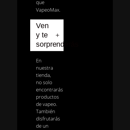
que
VapeoMax.
Ven
y te
sorprenderás
En
nuestra
tienda,
no solo
encontrarás
productos
de vapeo.
También
disfrutarás
de un