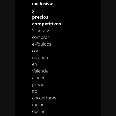
exclusivas
y
precios
competitivos
.
Si buscas
comprar
e-líquidos
con
nicotina
en
Valencia
a buen
precio,
no
encontrarás
mejor
opción