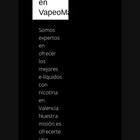
en
VapeoMax
Somos
expertos
en
ofrecer
los
mejores
e-líquidos
con
nicotina
en
Valencia.
Nuestra
misión es
ofrecerte
una