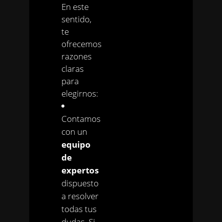
En este
sentido,
te
ofrecemos
razones
claras
para
elegirnos:
Contamos
con un
equipo
de
expertos
dispuesto
a resolver
todas tus
dudas. Si