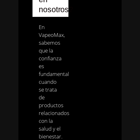
nosotros?
En
VapeoMax,
sabemos
que la
confianza
es
fundamental
cuando
se trata
de
productos
relacionados
con la
salud y el
bienestar.