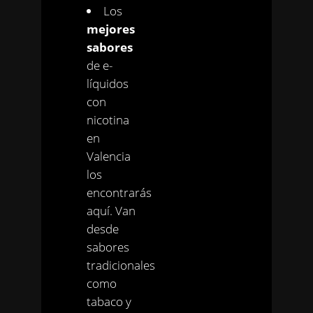
Los
mejores
sabores
de e-
líquidos
con
nicotina
en
Valencia
los
encontrarás
aquí. Van
desde
sabores
tradicionales
como
tabaco y