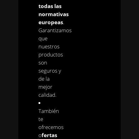
todas las
normativas
europeas
.
Garantizamos
que
nuestros
productos
son
seguros y
de la
mejor
calidad.
También
te
ofrecemos
o
fertas