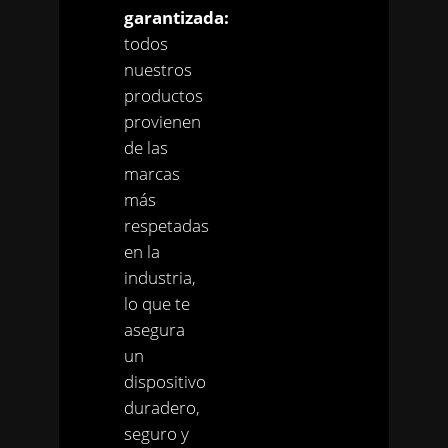
garantizada:
todos
nuestros
productos
provienen
de las
marcas
más
respetadas
en la
industria,
lo que te
asegura
un
dispositivo
duradero,
seguro y