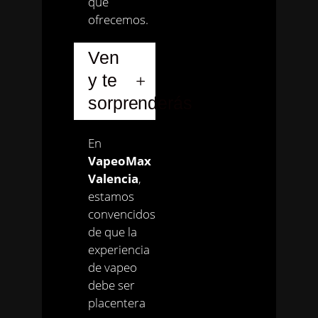
que
ofrecemos.
Ven
y te
sorprenderás
En
VapeoMax
Valencia
,
estamos
convencidos
de que la
experiencia
de vapeo
debe ser
placentera