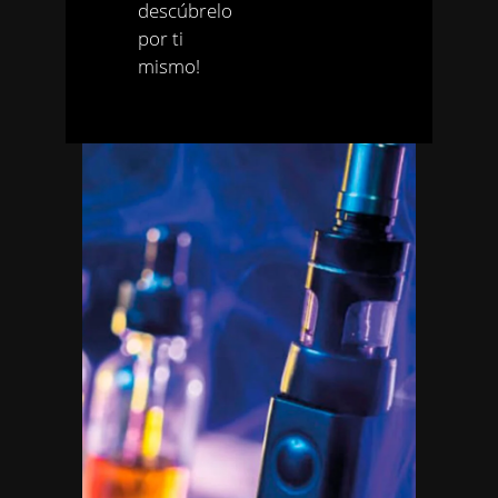
descúbrelo
por ti
mismo!