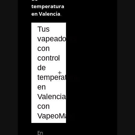
temperatura
en Valencia
.
Tus
vapeadores
con
control
de
temperatura
en
Valencia
con
VapeoMax
En