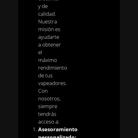
y de
calidad.
Nuestra
misión es
ayudarte
a obtener
el
máximo
rendimiento
de tus
vapeadores.
Con
nosotros,
siempre
tendrás
acceso a:
Asesoramiento
personalizado: