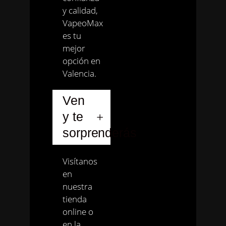
y calidad,
VapeoMax
es tu
mejor
opción en
Valencia.
Ven
y te
sorprenderás
Visítanos
en
nuestra
tienda
online o
en la