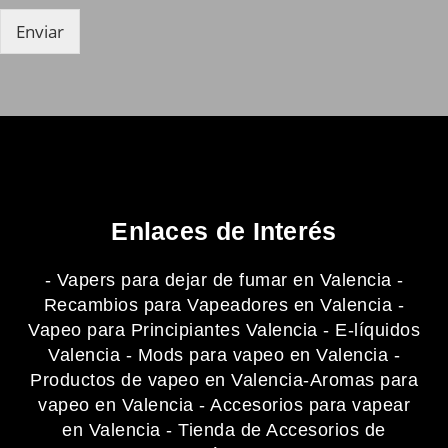
n
Enviar
e
s
m
ú
l
t
i
p
l
e
Enlaces de Interés
s
*
-
Vapers para dejar de fumar en Valencia
-
Recambios para Vapeadores en Valencia
-
Vapeo para Principiantes Valencia
-
E-líquidos
Valencia
-
Mods para vapeo en Valencia
-
Productos de vapeo en Valencia
-
Aromas para
vapeo en Valencia
-
Accesorios para vapear
en Valencia
-
Tienda de Accesorios de