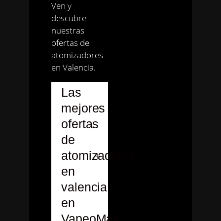
Ven y
descubre
nuestras
ofertas de
atomizadores
en Valencia.
Las
mejores
ofertas
de
atomizadores
en
valencia
en
VapeoMax