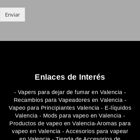
o
n
Enviar
e
s
m
ú
l
t
i
p
l
e
Enlaces de Interés
s
*
-
Vapers para dejar de fumar en Valencia
-
Recambios para Vapeadores en Valencia
-
Vapeo para Principiantes Valencia
-
E-líquidos
Valencia
-
Mods para vapeo en Valencia
-
Productos de vapeo en Valencia
-
Aromas para
vapeo en Valencia
-
Accesorios para vapear
en Valencia
-
Tienda de Accesorios de