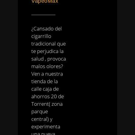
VapeoMax
¿Cansado del
cigarrillo
tradicional que
te perjudica la
salud , provoca
malos olores?
Ven a nuestra
tienda de la
calle caja de
ahorros 20 de
Torrent( zona
parque
central) y
experimenta
una nueva